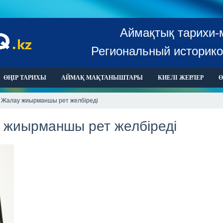
Аймақтық тарихи-
Региональный историко
ӨҢІР ТАРИХЫ
АЙМАҚ МАҚТАНЫШТАРЫ
КИЕЛІ ЖЕРЛЕР
Ө
 Жалау жиырманшы рет желбіреді
жиырманшы рет желбіреді