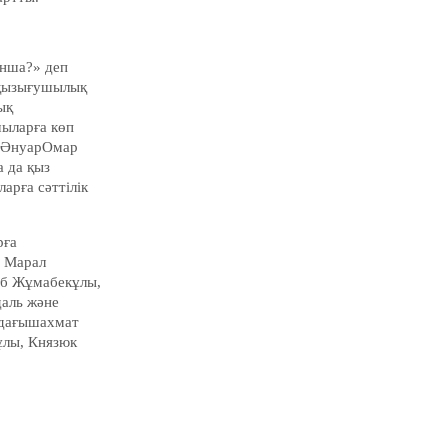
анша?» деп
а қызығушылық
ық
шыларға көп
н ӘнуарОмар
 да қыз
арға сәттілік
рға
а Марал
аб Жұмабекұлы,
аль және
ладағышахмат
ұлы, Князюк