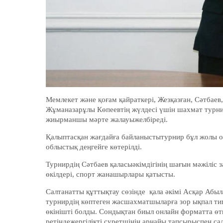
Мемлекет және қоғам қайраткері, Жезқазған, Сәтба
Жұманазарұлы Көпеевтің жүлдесі үшін шахмат турнир
жиырманшы мәрте жалауыжелбіреді.
Қалыптасқан жағдайға байланыстытурнир бұл жолы он
облыстық деңгейге көтерілді.
Турнирдің Сәтбаев қаласыәкімдігінің шағын мәжілі
өкілдері, спорт жанашырлары қатысты.
Салтанатты құттықтау сөзінде қала әкімі Асқар Абы
турнирдің көптеген жасшахматшыларға зор ықпал тиг
өкінішті болды. Сондықтан биыл онлайн форматта өткі
ретіндежергілікті суретшінің арнайы тапсырыспен са