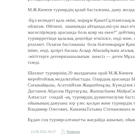
М.Ж.Көпеев турнирдің қалай басталғаны, даму жолда
-Бұл кезіндегі қала әкімі, марқұм ҚанатСұлтанғазы
ойлағам. Өйткені, шынымды айтқанда,екі-үш жыл өтк
жасөспірімдер арасында бола қояр ма екен?" дейтінк
турнирретінде қалалық деңгейде өткізілсе, енді мін
роахмет. Осыған бастамашы бола білгенмарқұм Қана
ініме, енді, қазіргі басшы Асқар Абылайұлына ағал
-жігіттерге дегенризашылығым шексіз — деген Мұха
тіледі.
Шахмат турнирінің 20 жылдығына орай М.Ж.Көпеев ш
мерейтойлық медальтабыстады. Олардың арасында 
Сағынайқызы, АсатовЯхия Жақыпбекұлы, Күнеділов 
Дастанов Абдолла Нұртауұлы, Жаппасбаева МайраСм
Алғысхат сондай -ақ, турнирдің дүниегекелуіне бас
ойынының дамуына зор үлес қосқан және турнирдің 
Владимир Олегович, КамаеваТатьяна Степановнаға ме
Бұдан соң турнирсалтанатты жағдайда ашылып, ойы
13.05.2021
09:27
Redactor