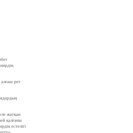
мбет
рнирдің
 алғаш рет
ымдардың
еле жатқан
пей қалғаны
рдің естелігі
артты.