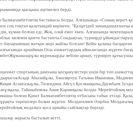
рыжөнінде қысқаша әңгімелеп берді.
ұлы Балмағамбетовтің бастамасы болды. Алғашында «Соның керегі қ
ен соң тоқтап қалатындай көрінген. "Қазіргідей замандашахматқ
үдік, күмән болған еді. Жоқ, олай емес екен. Алғашында мектепарал
е, облыс көлемін қамти бастапты.Сондықтан, турнирді ұйымдастыру
т бауырымның жатқан жері жайлы болсын! Кейін қаланы басқарға
ық алғысымды арнаймын.Осы азаматтардың айналасында жүрген басқа
мбетЖұманазарұлы жүрекжарды лебізін арнап, турнирге қатысушыл
ахмат спортының дамуына қосқанүлестері үшін бір топ азаматта
ЫдырысовАсқар Абылайұлы, Хмилярчук Татьяна Ивановна, Мәдиев
Жақия Асанғазыұлы, Төлендина Айгүл Қосманқызы,Даумбаев Зухр
ағұлқызы, Тайшыбекова Ания Каримқызы болды. Мерейтойлық мед
тамашы болған Қанат Балмағамбетовтің отбасына табыс етілді. Қа
тұрақты төрешілері болып жүрген Молдағалиев Әзірбек Молдағали
рейтойлық медальға қоса арнайы сыйлықтар берілді.
ншылар жарысы басталып кетті.