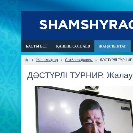
БАСТЫ БЕТ
ҚАНЫШ СӘТБАЕВ
ЖАҢАЛЫҚТАР
Жаңалықтар
Сәтбаев қаласы
ДӘСТҮРЛІ ТУРНИР.
ДӘСТҮРЛІ ТУРНИР. Жалау 