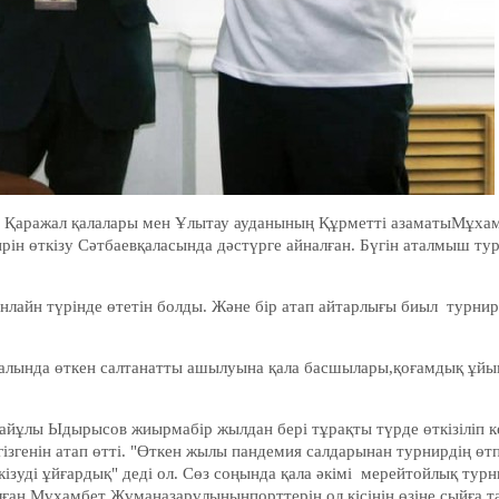
ев, Қаражал қалалары мен Ұлытау ауданының Құрметті азаматыМұха
ін өткізу Сәтбаевқаласында дәстүрге айналған. Бүгін аталмыш ту
лайн түрінде өтетін болды. Және бір атап айтарлығы биыл турнир
с залында өткен салтанатты ашылуына қала басшылары,қоғамдық ұй
лайұлы Ыдырысов жиырмабір жылдан бері тұрақты түрде өткізіліп к
ізгенін атап өтті. "Өткен жылы пандемия салдарынан турнирдің өт
зуді ұйғардық" деді ол. Сөз соңында қала әкімі мерейтойлық турни
лған Мұхамбет Жұманазарұлыныңпорттерін ол кісінің өзіне сыйға т