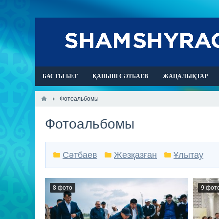
БАСТЫ БЕТ
ҚАНЫШ СӘТБАЕВ
ЖАҢАЛЫҚТАР
Фотоальбомы
Фотоальбомы
Сәтбаев
Жезқазған
Ұлытау
8 фото
9 фот