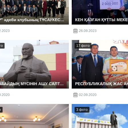
"ҰЛАР" әдеби клубының ТҰСАУКЕСЕР кеші
қындар клубы
2.2023
26.09.2023
то
17 фото
ҰЛЫ АБАЙДЫҢ МҮСІНІН АШУ САЛТАНАТЫНАН.23.10.2020
0.2020
02.09.2020
о
3 фото