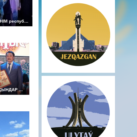
КЕН ҚАЗҒАН ҚҰТТЫ МЕКЕНІМ республикалық ақындар айтысы -2023 жыл
РЕСПУБЛИКАЛЫҚ ЖАС АҚЫНДАР АЙТЫСЫ.2018 жыл