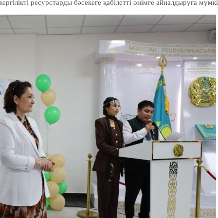
ергілікті ресурстарды бәсекеге қабілетті өнімге айналдыруға мүмкі