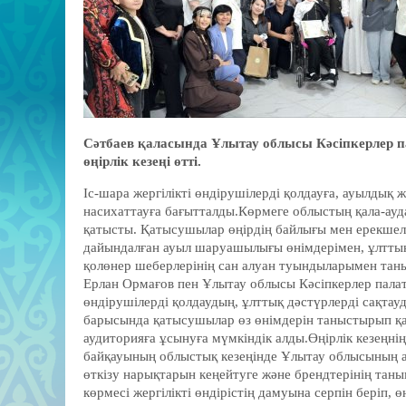
Сәтбаев қаласында Ұлытау облысы Кәсіпкерлер п
өңірлік кезеңі өтті.
Іс-шара жергілікті өндірушілерді қолдауға, ауылдық ж
насихаттауға бағытталды.Көрмеге облыстың қала-ау
қатысты. Қатысушылар өңірдің байлығы мен ерекшелі
дайындалған ауыл шаруашылығы өнімдерімен, ұлттық
қолөнер шеберлерінің сан алуан туындыларымен таны
Ерлан Ормағов пен Ұлытау облысы Кәсіпкерлер палат
өндірушілерді қолдаудың, ұлттық дәстүрлерді сақта
барысында қатысушылар өз өнімдерін таныстырып қан
аудиторияға ұсынуға мүмкіндік алды.Өңірлік кезеңні
байқауының облыстық кезеңінде Ұлытау облысының аты
өткізу нарықтарын кеңейтуге және брендтерінің тан
көрмесі жергілікті өндірістің дамуына серпін беріп, 