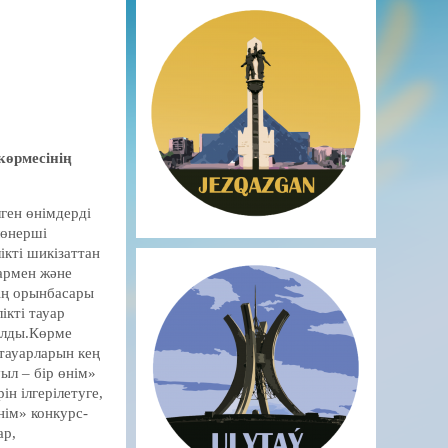
көрмесінің
лген өнімдерді
лөнерші
кті шикізаттан
армен және
ің орынбасары
ікті тауар
алды.Көрме
тауарларын кең
ыл – бір өнім»
н ілгерілетуге,
нім» конкурс-
ар,