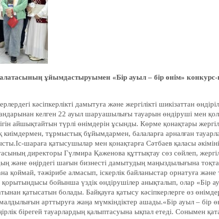
алатасының ұйымдастыруымен «Бір ауыл – бір өнім» конкурс-
ерлердегі кәсіпкерлікті дамытуға және жергілікті шикізаттан өндірі
дандарынан келген 22 ауыл шаруашылығы тауарын өндіруші мен қо
гін айшықтайтын түрлі өнімдерін ұсынды. Көрме қонақтары жергілі
 киімдермен, тұрмыстық бұйымдармен, балаларға арналған тауарл
сты.Іс-шараға қатысушылар мен қонақтарға Сәтбаев қаласы әкімін
асының директоры Гүлмира Қаженова құттықтау сөз сөйлеп, жергіл
удың және өңірдегі шағын бизнесті дамытудың маңыздылығына тоқт
а қоймай, тәжірибе алмасып, іскерлік байланыстар орнатуға және 
ң қорытындысы бойынша үздік өндірушілер анықталып, олар «Бір ау
нан қатысатын болады. Байқауға қатысу кәсіпкерлерге өз өнімдері
ымалдылығын арттыруға жаңа мүмкіндіктер ашады.«Бір ауыл – бір ө
өңірлік бірегей тауарлардың қалыптасуына ықпал етеді. Сонымен қат