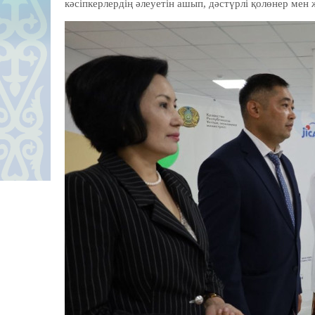
кәсіпкерлердің әлеуетін ашып, дәстүрлі қолөнер мен ж