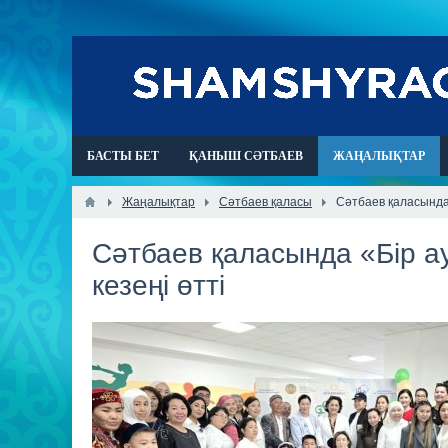
БАСТЫ БЕТ
ҚАНЫШ СӘТБАЕВ
ЖАҢАЛЫҚТАР
Жаңалықтар
Сәтбаев қаласы
Сәтбаев қаласында «
Сәтбаев қаласында «Бір ауы
кезеңі өтті