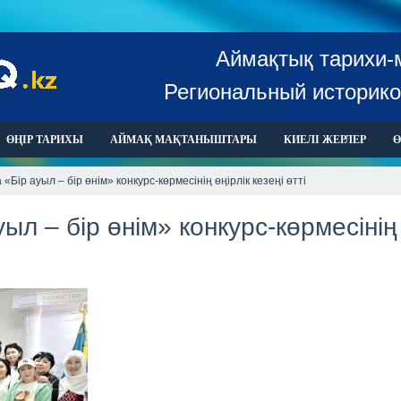
Аймақтық тарихи-
Региональный историко
ӨҢІР ТАРИХЫ
АЙМАҚ МАҚТАНЫШТАРЫ
КИЕЛІ ЖЕРЛЕР
Ө
Бір ауыл – бір өнім» конкурс-көрмесінің өңірлік кезеңі өтті
л – бір өнім» конкурс-көрмесінің 