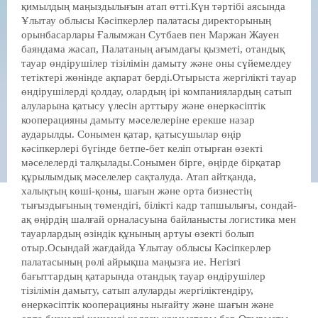
қимылдың маңыздылығын атап өтті.Күн тәртібі аясында
Ұлытау облысы Кәсіпкерлер палатасы директорының
орынбасарлары Ғалымжан Сутбаев пен Маржан Жауен
баяндама жасап, Палатаның ағымдағы қызметі, отандық
тауар өндірушілер тізілімін дамыту және оны сүйемелдеу
тетіктері жөнінде ақпарат берді.Отырыста жергілікті тауар
өндірушілерді қолдау, олардың ірі компаниялардың сатып
алуларына қатысу үлесін арттыру және өнеркәсіптік
кооперацияны дамыту мәселелеріне ерекше назар
аударылды. Сонымен қатар, қатысушылар өңір
кәсіпкерлері бүгінде бетпе-бет келіп отырған өзекті
мәселелерді талқылады.Сонымен бірге, өңірде бірқатар
құрылымдық мәселелер сақталуда. Атап айтқанда,
халықтың көші-қоны, шағын және орта бизнестің
тығыздығының төмендігі, білікті кадр тапшылығы, сондай-
ақ өңірдің шалғай орналасуына байланысты логистика мен
тауарлардың өзіндік құнының артуы өзекті болып
отыр.Осындай жағдайда Ұлытау облысы Кәсіпкерлер
палатасының рөлі айрықша маңызға ие. Негізгі
бағыттардың қатарында отандық тауар өндірушілер
тізілімін дамыту, сатып алуларды жергіліктендіру,
өнеркәсіптік кооперацияны нығайту және шағын және