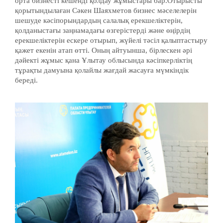
орта бизнесті кешенді қолдау жұмыстары бар.Отырысты
қорытындылаған Сәкен Шаяхметов бизнес мәселелерін
шешуде кәсіпорындардың салалық ерекшеліктерін,
қолданыстағы заңнамадағы өзгерістерді және өңірдің
ерекшеліктерін ескере отырып, жүйелі тәсіл қалыптастыру
қажет екенін атап өтті. Оның айтуынша, бірлескен әрі
дәйекті жұмыс қана Ұлытау облысында кәсіпкерліктің
тұрақты дамуына қолайлы жағдай жасауға мүмкіндік
береді.