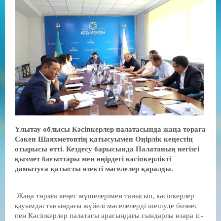
Ұлытау облысы Кәсіпкерлер палатасында жаңа төраға
Сәкен Шаяхметовтің қатысуымен Өңірлік кеңестің
отырысы өтті. Кездесу барысында Палатаның негізгі
қызмет бағыттары мен өңірдегі кәсіпкерлікті
дамытуға қатысты өзекті мәселелер қаралды.
Жаңа төраға кеңес мүшелерімен танысып, кәсіпкерлер
қауымдастығындағы жүйелі мәселелерді шешуде бизнес
пен Кәсіпкерлер палатасы арасындағы сындарлы өзара іс-