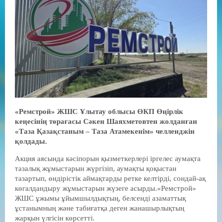
«Ремстрой» ЖШС Ұлытау облысы ӨКП Өңірлік
кеңесінің төрағасы Сәкен Шаяхметовтен жолданған
«Таза Қазақстаным – Таза Атамекенім» челленджін
қолдады.
Акция аясында кәсіпорын қызметкерлері іргелес аумақта
тазалық жұмыстарын жүргізіп, аумақты қоқыстан
тазартып, өндірістік аймақтарды ретке келтірді, сондай-ақ
көгалдандыру жұмыстарын жүзеге асырды.«Ремстрой»
ЖШС ұжымы ұйымшылдықтың, белсенді азаматтық
ұстанымның және табиғатқа деген жанашырлықтың
жарқын үлгісін көрсетті.