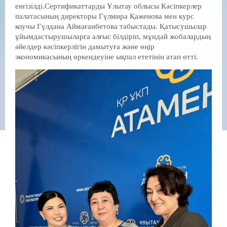
енгізілді.Сертификаттарды Ұлытау облысы Кәсіпкерлер
палатасының директоры Гүлмира Қаженова мен курс
коучы Гүлдана Аймағанбетова табыстады. Қатысушылар
ұйымдастырушыларға алғыс білдіріп, мұндай жобалардың
әйелдер кәсіпкерлігін дамытуға және өңір
экономикасының өркендеуіне ықпал ететінін атап өтті.