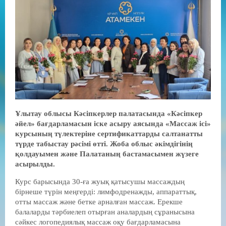
Ұлытау облысы Кәсіпкерлер палатасында «Кәсіпкер
әйел» бағдарламасын іске асыру аясында «Массаж ісі»
курсының түлектеріне сертификаттарды салтанатты
түрде табыстау рәсімі өтті. Жоба облыс әкімдігінің
қолдауымен және Палатаның бастамасымен жүзеге
асырылды.
Курс барысында 30-ға жуық қатысушы массаждың
бірнеше түрін меңгерді: лимфодренажды, аппараттық,
отты массаж және бетке арналған массаж. Ерекше
балаларды тәрбиелеп отырған аналардың сұранысына
сәйкес логопедиялық массаж оқу бағдарламасына