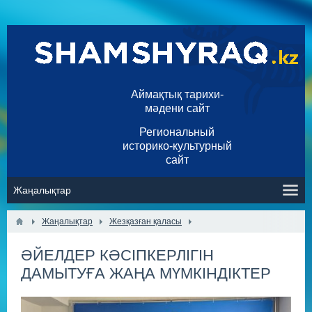
Аймақтық тарихи-
мәдени сайт
Региональный
историко-культурный
сайт
Жаңалықтар
Жезқазған қаласы
ӘЙЕЛДЕР КӘСІПКЕРЛІГІН
ДАМЫТУҒА ЖАҢА МҮМКІНДІКТЕР