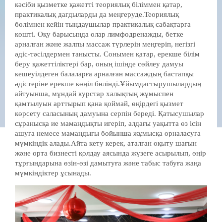
кәсіби қызметке қажетті теориялық біліммен қатар,
практикалық дағдыларды да меңгеруде.Теориялық
бөлімнен кейін тыңдаушылар практикалық сабақтарға
көшті. Оқу барысында олар лимфодренажды, бетке
арналған және жалпы массаж түрлерін меңгеріп, негізгі
әдіс-тәсілдермен танысты. Сонымен қатар, ерекше білім
беру қажеттіліктері бар, оның ішінде сөйлеу дамуы
кешеуілдеген балаларға арналған массаждың бастапқы
әдістеріне ерекше көңіл бөлінді.Ұйымдастырушылардың
айтуынша, мұндай курстар халықтың жұмыспен
қамтылуын арттырып қана қоймай, өңірдегі қызмет
көрсету саласының дамуына серпін береді. Қатысушылар
сұранысқа ие мамандықты игеріп, алдағы уақытта өз ісін
ашуға немесе мамандығы бойынша жұмысқа орналасуға
мүмкіндік алады.Айта кету керек, аталған оқыту шағын
және орта бизнесті қолдау аясында жүзеге асырылып, өңір
тұрғындарына өзін-өзі дамытуға және табыс табуға жаңа
мүмкіндіктер ұсынады.