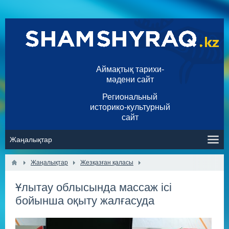
Аймақтық тарихи-
мәдени сайт
Региональный
историко-культурный
сайт
Жаңалықтар
Жезқазған қаласы
​Ұлытау облысында массаж ісі
бойынша оқыту жалғасуда