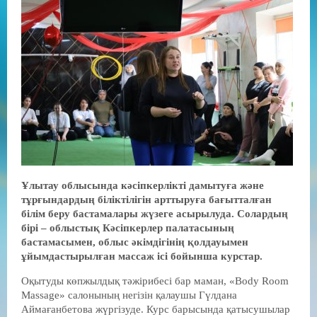
Ұлытау облысында кәсіпкерлікті дамытуға және
тұрғындардың біліктілігін арттыруға бағытталған
білім беру бастамалары жүзеге асырылуда. Солардың
бірі – облыстық Кәсіпкерлер палатасының
бастамасымен, облыс әкімдігінің қолдауымен
ұйымдастырылған массаж ісі бойынша курстар.
Оқытуды көпжылдық тәжірибесі бар маман, «Body Room
Massage» салонының негізін қалаушы Гүлдана
Аймағанбетова жүргізуде. Курс барысында қатысушылар