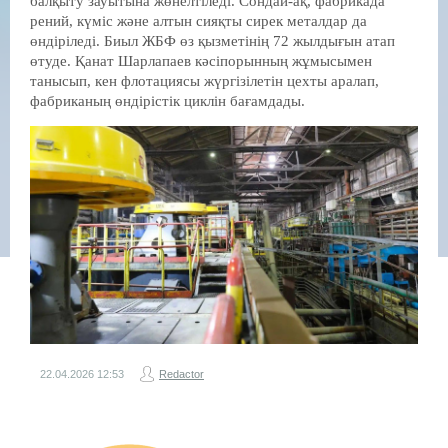
балқыту зауытына жөнелтіледі. Сондай-ақ, фабрикада
рений, күміс және алтын сияқты сирек металдар да
өндіріледі. Биыл ЖБФ өз қызметінің 72 жылдығын атап
өтуде. Қанат Шарлапаев кәсіпорынның жұмысымен
танысып, кен флотациясы жүргізілетін цехты аралап,
фабриканың өндірістік циклін бағамдады.
22.04.2026
12:53
Redactor