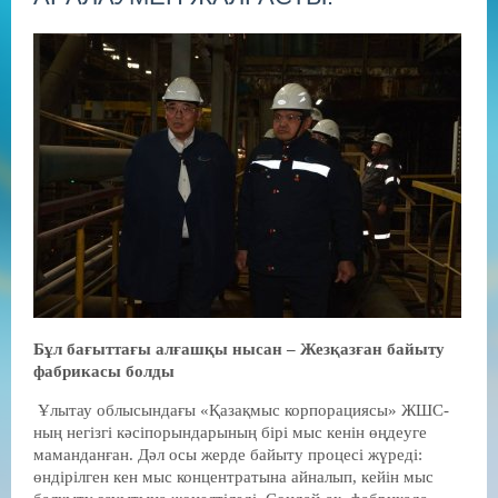
Бұл бағыттағы алғашқы нысан – Жезқазған байыту
фабрикасы болды
Ұлытау облысындағы «Қазақмыс корпорациясы» ЖШС-
ның негізгі кәсіпорындарының бірі мыс кенін өңдеуге
маманданған. Дәл осы жерде байыту процесі жүреді:
өндірілген кен мыс концентратына айналып, кейін мыс