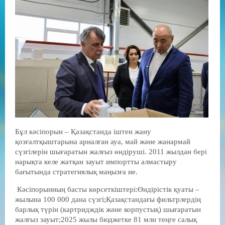
Бұл кәсіпорын – Қазақстанда іштен жану
қозғалтқыштарына арналған ауа, май және жанармай
сүзгілерін шығаратын жалғыз өндіруші. 2011 жылдан бері
нарықта келе жатқан зауыт импортты алмастыру
бағытында стратегиялық маңызға ие.
Кәсіпорынның басты көрсеткіштері:Өндірістік қуаты –
жылына 100 000 дана сүзгі;Қазақстандағы фильтрлердің
барлық түрін (картридждік және корпустық) шығаратын
жалғыз зауыт;2025 жылы бюджетке 81 млн теңге салық