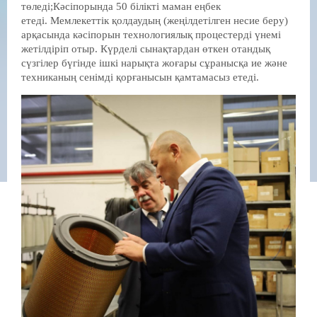
төледі;Кәсіпорында 50 білікті маман еңбек
етеді. Мемлекеттік қолдаудың (жеңілдетілген несие беру)
арқасында кәсіпорын технологиялық процестерді үнемі
жетілдіріп отыр. Күрделі сынақтардан өткен отандық
сүзгілер бүгінде ішкі нарықта жоғары сұранысқа ие және
техниканың сенімді қорғанысын қамтамасыз етеді.