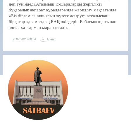
деп түйіндеді.Аталмыш іс-шараларды жергілікті
бұқаралық ақпарат құралдарында жариялау мақсатында
«Біз біргеміз» акциясын жүзеге асыруға атсалысқан
бірқатар қаламыздың БАҚ өкілдерін Елбасының атынан
алғыс хаттармен марапаттады.
06.07.2020
00:54
Admin