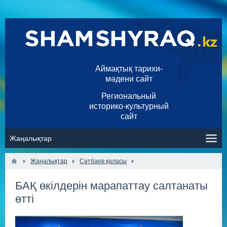
Аймақтық тарихи-
мәдени сайт
Региональный
историко-культурный
сайт
Жаңалықтар
Сәтбаев қаласы
БАҚ өкілдерін марапаттау салтанаты
өтті