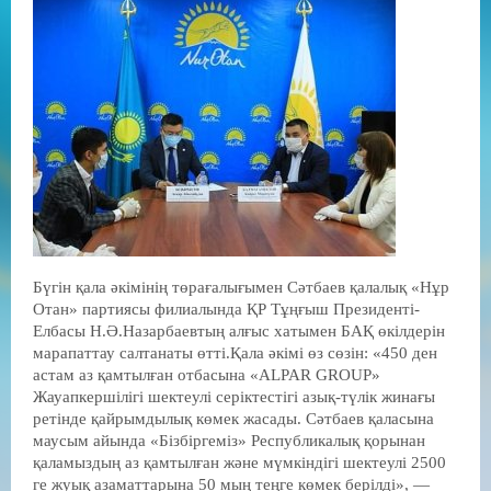
Бүгін қала әкімінің төрағалығымен Сәтбаев қалалық «Нұр
Отан» партиясы филиалында ҚР Тұңғыш Президенті-
Елбасы Н.Ә.Назарбаевтың алғыс хатымен БАҚ өкілдерін
марапаттау салтанаты өтті.Қала әкімі өз сөзін: «450 ден
астам аз қамтылған отбасына «ALPAR GROUP»
Жауапкершілігі шектеулі серіктестігі азық-түлік жинағы
ретінде қайрымдылық көмек жасады. Сәтбаев қаласына
маусым айында «Бізбіргеміз» Республикалық қорынан
қаламыздың аз қамтылған және мүмкіндігі шектеулі 2500
ге жуық азаматтарына 50 мың теңге көмек берілді», —